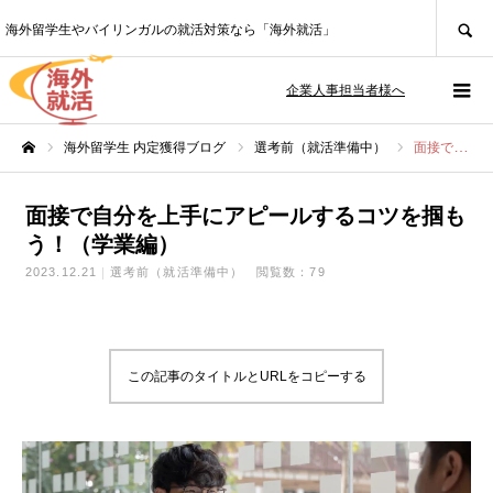
SEARCH
海外留学生やバイリンガルの就活対策なら「海外就活」
企業人事担当者様へ
海外留学生 内定獲得ブログ
選考前（就活準備中）
面接で自分を上手にアピールするコツを掴もう！（学業編）
ホーム
面接で自分を上手にアピールするコツを掴も
う！（学業編）
2023.12.21
選考前（就活準備中）
閲覧数：79
この記事のタイトルとURLをコピーする