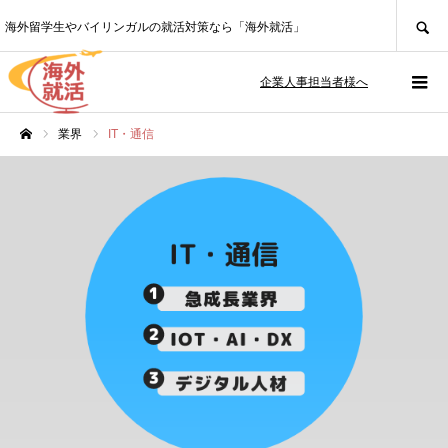
SEARCH
海外留学生やバイリンガルの就活対策なら「海外就活」
企業人事担当者様へ
業界
IT・通信
ホーム