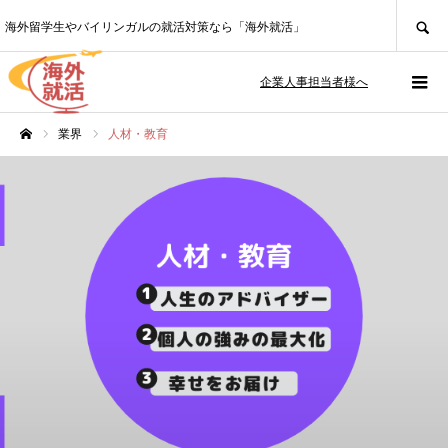
SEARCH
海外留学生やバイリンガルの就活対策なら「海外就活」
企業人事担当者様へ
業界
人材・教育
ホーム