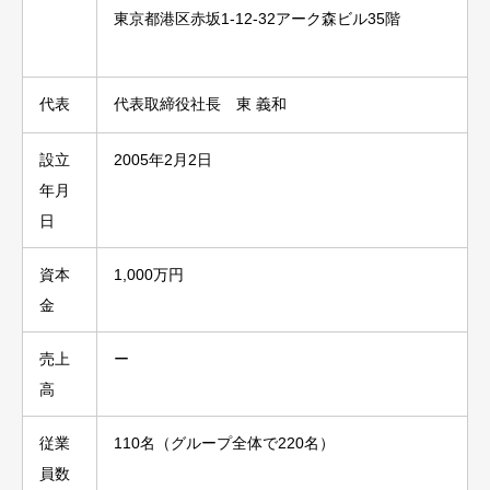
東京都港区赤坂1-12-32アーク森ビル35階
代表
代表取締役社長 東 義和
設立
2005年2月2日
年月
日
資本
1,000万円
金
売上
ー
高
従業
110名（グループ全体で220名）
員数