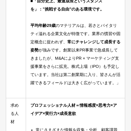
■「自分史上、最速成長というスタンス
を」：”挑戦する自由”のある環境です。
平均年齢29歳
のマテリアルは、若さとバイタリ
ティ溢れる企業文化が特徴です。業界の慣習や固
定概念に捉われず、
常にチャレンジして成長する
姿勢
が強みです。創業以来PR事業で急成長して
きましたが、M&AによりPR × マーケティング支
援事業をさらに拡充。株式上場（IPO）も予定し
ています。当社は第二創業期に入り、皆さんが活
躍できるフィールドは大きく広がっています。」
求め
プロフェッショナル人材＝情報感度×思考力×ア
る人
イデア×実行力×成長意欲
材
常にさまざまな情報を収集・分析、顧客課題