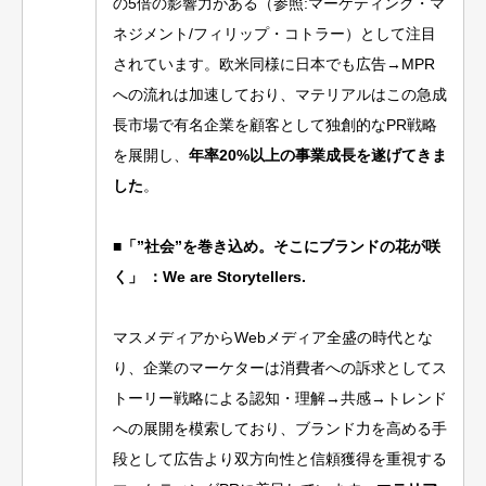
の5倍の影響力がある（参照:マーケティング・マ
ネジメント/フィリップ・コトラー）として注目
されています。欧米同様に日本でも広告→MPR
への流れは加速しており、マテリアルはこの急成
長市場で有名企業を顧客として独創的なPR戦略
を展開し、
年率20%以上の事業成長を遂げてきま
した
。
■
「”社会”を巻き込め。そこにブランドの花が咲
く」 ：We are Storytellers.
マスメディアからWebメディア全盛の時代とな
り、企業のマーケターは消費者への訴求としてス
トーリー戦略による認知・理解→共感→トレンド
への展開を模索しており、ブランド力を高める手
段として広告より双方向性と信頼獲得を重視する