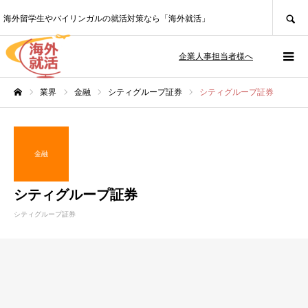
SEARCH
海外留学生やバイリンガルの就活対策なら「海外就活」
企業人事担当者様へ
業界
金融
シティグループ証券
シティグループ証券
ホーム
金融
シティグループ証券
シティグループ証券