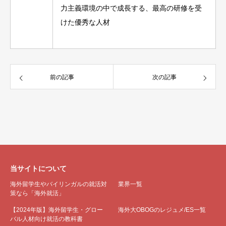
力主義環境の中で成長する、最高の研修を受
けた優秀な人材
前の記事
次の記事
当サイトについて
海外留学生やバイリンガルの就活対
業界一覧
策なら「海外就活」
【2024年版】海外留学生・グロー
海外大OBOGのレジュメ/ES一覧
バル人材向け就活の教科書