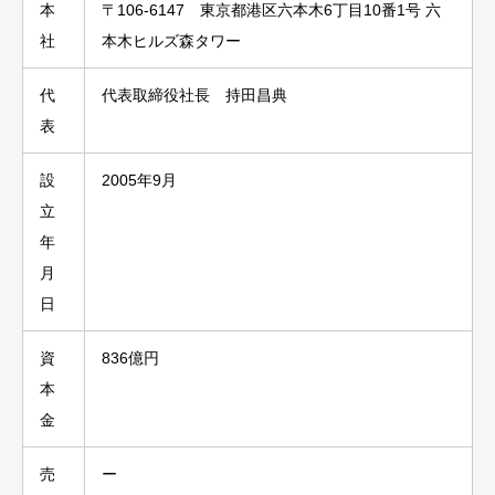
本
〒106-6147 東京都港区六本木6丁目10番1号 六
社
本木ヒルズ森タワー
代
代表取締役社長 持田昌典
表
設
2005年9月
立
年
月
日
資
836億円
本
金
売
ー