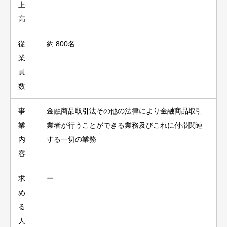
上
高
従
約 800名
業
員
数
事
金融商品取引法その他の法律により金融商品取引
業
業者が行うことができる業務及びこれに付帯関連
内
する一切の業務
容
求
ー
め
る
人