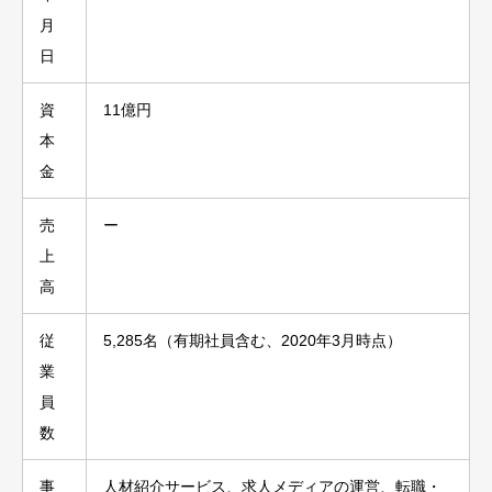
月
日
資
11億円
本
金
売
ー
上
高
従
5,285名（有期社員含む、2020年3月時点）
業
員
数
事
人材紹介サービス、求人メディアの運営、転職・