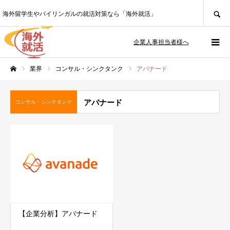
SEARCH
海外留学生やバイリンガルの就活対策なら「海外就活」
企業人事担当者様へ
業界
コンサル・シンクタンク
アバナード
ホーム
アバナード
コンサル・シンクタンク
【企業分析】アバナード