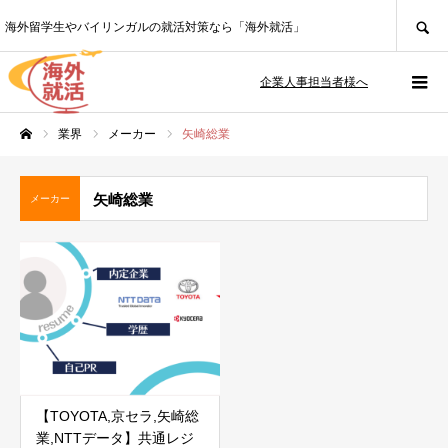
SEARCH
海外留学生やバイリンガルの就活対策なら「海外就活」
企業人事担当者様へ
業界
メーカー
矢崎総業
ホーム
矢崎総業
メーカー
【TOYOTA,京セラ,矢崎総
業,NTTデータ】共通レジ