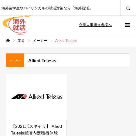
SEARCH
海外留学生やバイリンガルの就活対策なら「海外就活」
企業人事担当者様へ
業界
メーカー
Allied Telesis
ホーム
Allied Telesis
メーカー
【2021ボスキャリ】 Allied
Talesis就活内定獲得体験