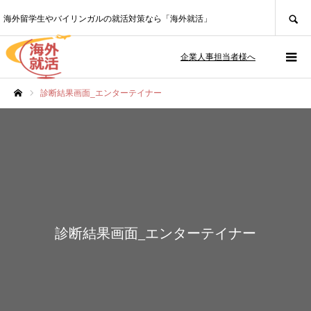
SEARCH
海外留学生やバイリンガルの就活対策なら「海外就活」
企業人事担当者様へ
診断結果画面_エンターテイナー
ホーム
診断結果画面_エンターテイナー