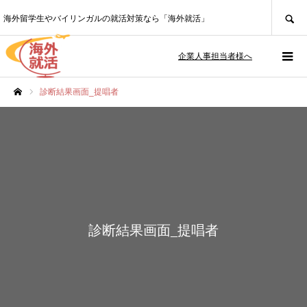
SEARCH
海外留学生やバイリンガルの就活対策なら「海外就活」
企業人事担当者様へ
診断結果画面_提唱者
ホーム
診断結果画面_提唱者