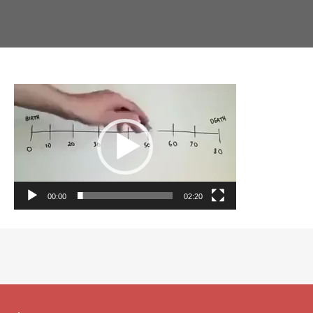
動
画
プ
レ
ー
ヤ
ー
00:00
02:20