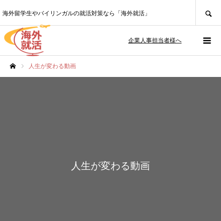
SEARCH
海外留学生やバイリンガルの就活対策なら「海外就活」
企業人事担当者様へ
人生が変わる動画
ホーム
人生が変わる動画