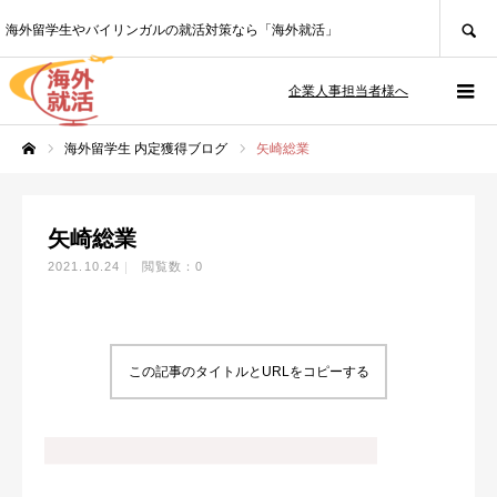
SEARCH
海外留学生やバイリンガルの就活対策なら「海外就活」
企業人事担当者様へ
海外留学生 内定獲得ブログ
矢崎総業
ホーム
矢崎総業
2021.10.24
閲覧数：0
この記事のタイトルとURLをコピーする