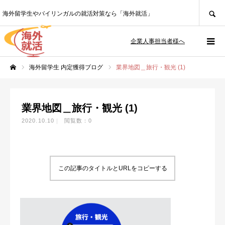
SEARCH
海外留学生やバイリンガルの就活対策なら「海外就活」
企業人事担当者様へ
海外留学生 内定獲得ブログ
業界地図＿旅行・観光 (1)
ホーム
業界地図＿旅行・観光 (1)
2020.10.10
閲覧数：0
この記事のタイトルとURLをコピーする