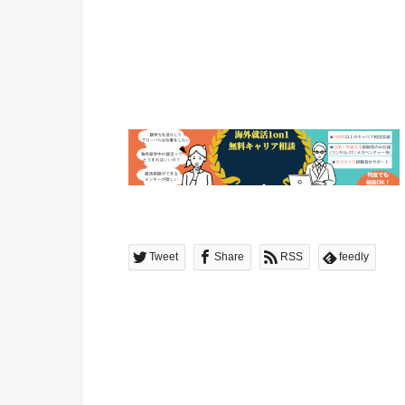
Tweet
Share
RSS
feedly