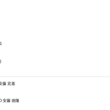
1
)
安藤 宏基
 安藤 徳隆