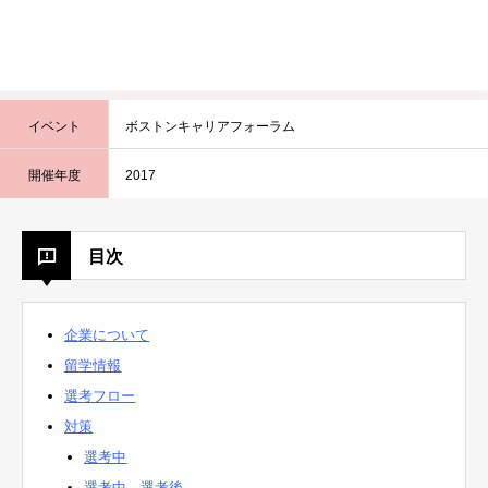
イベント
ボストンキャリアフォーラム
開催年度
2017
目次
企業について
留学情報
選考フロー
対策
選考中
選考中→選考後