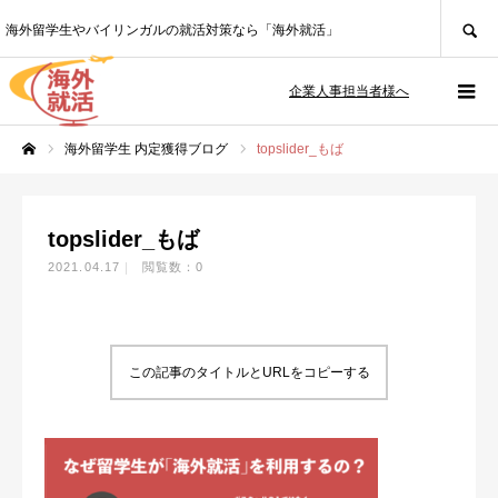
SEARCH
海外留学生やバイリンガルの就活対策なら「海外就活」
企業人事担当者様へ
海外留学生 内定獲得ブログ
topslider_もば
ホーム
topslider_もば
2021.04.17
閲覧数：0
この記事のタイトルとURLをコピーする